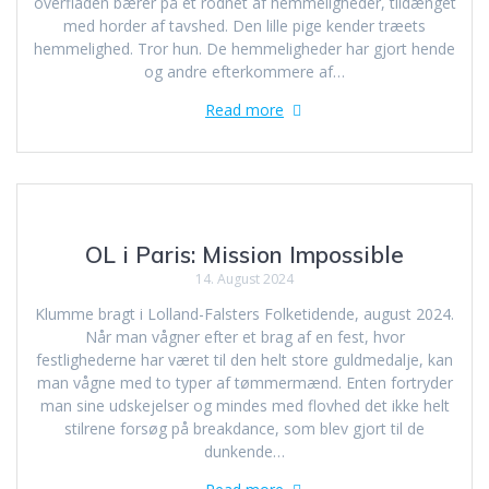
overfladen bærer på et rodnet af hemmeligheder, tildænget
med horder af tavshed. Den lille pige kender træets
hemmelighed. Tror hun. De hemmeligheder har gjort hende
og andre efterkommere af…
Read more
OL i Paris: Mission Impossible
14. August 2024
Klumme bragt i Lolland-Falsters Folketidende, august 2024.
Når man vågner efter et brag af en fest, hvor
festlighederne har været til den helt store guldmedalje, kan
man vågne med to typer af tømmermænd. Enten fortryder
man sine udskejelser og mindes med flovhed det ikke helt
stilrene forsøg på breakdance, som blev gjort til de
dunkende…