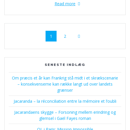
Read more
Posts
Page
Page
1
2
navigation
SENESTE INDLÆG
Om præcis et år kan Frankrig stå midt i et skrækscenarie
– konsekvenserne kan række langt ud over landets
grænser
Jacaranda – la réconciliation entre la mémoire et l’oubli
Jacarandaens skygge – Forsoning mellem erindring og
glemsel i Gaël Fayes roman
OL i Paris: Mission Impossible