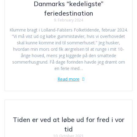
Danmarks “kedeligste”
feriedestination
9. February 2024
Klumme bragt i Lolland-Falsters Folketidende, februar 2024.
”Vi må vist ud og købe gummistøvler, hvis vi overhovedet
skal kunne komme ind til sommerhuset.” Jeg husker,
hvordan min mors ord fik ærgrelsen til at runge i mit 10-
årige hoved, mens jeg kiggede på den smattede
sommerhusgrund. Få dage forinden havde jeg drømt om
en ferie med…
Read more
Tiden er ved at løbe ud for fred i vor
tid
10. October 2021