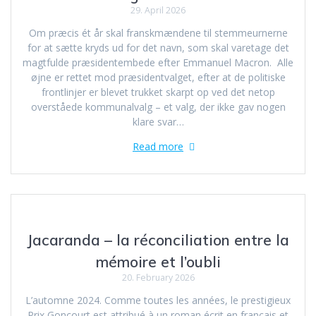
29. April 2026
Om præcis ét år skal franskmændene til stemmeurnerne
for at sætte kryds ud for det navn, som skal varetage det
magtfulde præsidentembede efter Emmanuel Macron. Alle
øjne er rettet mod præsidentvalget, efter at de politiske
frontlinjer er blevet trukket skarpt op ved det netop
overståede kommunalvalg – et valg, der ikke gav nogen
klare svar…
Read more
Jacaranda – la réconciliation entre la
mémoire et l’oubli
20. February 2026
L’automne 2024. Comme toutes les années, le prestigieux
Prix Goncourt est attribué à un roman écrit en français et